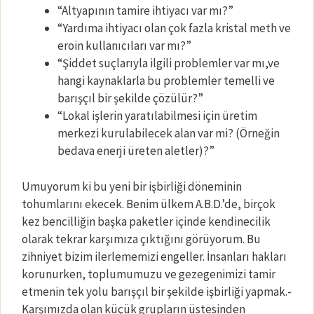
“Altyapının tamire ihtiyacı var mı?”
“Yardıma ihtiyacı olan çok fazla kristal meth ve
eroin kullanıcıları var mı?”
“Şiddet suçlarıyla ilgili problemler var mı,ve
hangi kaynaklarla bu problemler temelli ve
barışçıl bir şekilde çözülür?”
“Lokal işlerin yaratılabilmesi için üretim
merkezi kurulabilecek alan var mi? (Örneğin
bedava enerji üreten aletler)?”
Umuyorum ki bu yeni bir işbirliği döneminin
tohumlarını ekecek. Benim ülkem A.B.D.’de, birçok
kez bencilliğin başka paketler içinde kendinecilik
olarak tekrar karşımıza çıktığını görüyorum. Bu
zihniyet bizim ilerlememizi engeller. İnsanları hakları
korunurken, toplumumuzu ve gezegenimizi tamir
etmenin tek yolu barışçıl bir şekilde işbirliği yapmak.-
Karşımızda olan küçük grupların üstesinden