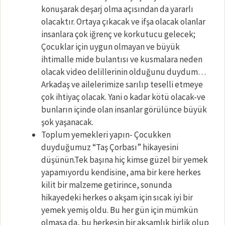
konuşarak deşarj olma açısından da yararlı
olacaktır. Ortaya çıkacak ve ifşa olacak olanlar
insanlara çok iğrenç ve korkutucu gelecek;
Çocuklar için uygun olmayan ve büyük
ihtimalle mide bulantısı ve kusmalara neden
olacak video delillerinin olduğunu duydum…
Arkadaş ve ailelerimize sarılıp teselli etmeye
çok ihtiyaç olacak. Yani o kadar kötü olacak-ve
bunların içinde olan insanlar görülünce büyük
şok yaşanacak.
Toplum yemekleri yapın- Çocukken
duyduğumuz “Taş Çorbası” hikayesini
düşünün.Tek başına hiç kimse güzel bir yemek
yapamıyordu kendisine, ama bir kere herkes
kilit bir malzeme getirince, sonunda
hikayedeki herkes o akşam için sıcak iyi bir
yemek yemiş oldu. Bu her gün için mümkün
olmasa da, bu herkesin bir akşamlık birlik olup