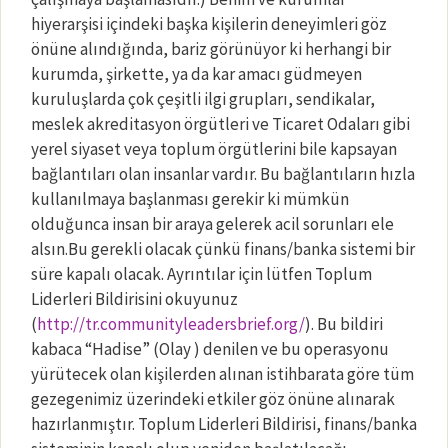
hiyerarşisi içindeki başka kişilerin deneyimleri göz
önüne alındığında, bariz görünüyor ki herhangi bir
kurumda, şirkette, ya da kar amacı güdmeyen
kuruluşlarda çok çeşitli ilgi grupları, sendikalar,
meslek akreditasyon örgütleri ve Ticaret Odaları gibi
yerel siyaset veya toplum örgütlerini bile kapsayan
bağlantıları olan insanlar vardır. Bu bağlantıların hızla
kullanılmaya başlanması gerekir ki mümkün
olduğunca insan bir araya gelerek acil sorunları ele
alsın.Bu gerekli olacak çünkü finans/banka sistemi bir
süre kapalı olacak. Ayrıntılar için lütfen Toplum
Liderleri Bildirisini okuyunuz
(
http://tr.communityleadersbrief.org/
). Bu bildiri
kabaca “Hadise” (Olay ) denilen ve bu operasyonu
yürütecek olan kişilerden alınan istihbarata göre tüm
gezegenimiz üzerindeki etkiler göz önüne alınarak
hazırlanmıştır. Toplum Liderleri Bildirisi, finans/banka