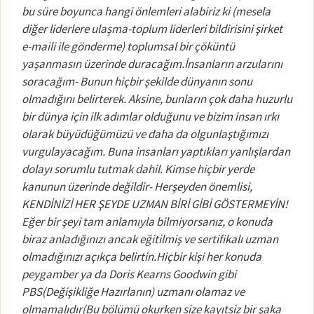
bu süre boyunca hangi önlemleri alabiriz ki (mesela
diğer liderlere ulaşma-toplum liderleri bildirisini şirket
e-maili ile gönderme) toplumsal bir çöküntü
yaşanmasın üzerinde duracağım.İnsanların arzularını
soracağım- Bunun hiçbir şekilde dünyanın sonu
olmadığını belirterek. Aksine, bunların çok daha huzurlu
bir dünya için ilk adımlar olduğunu ve bizim insan ırkı
olarak büyüdüğümüzü ve daha da olgunlaştığımızı
vurgulayacağım. Buna insanları yaptıkları yanlışlardan
dolayı sorumlu tutmak dahil. Kimse hiçbir yerde
kanunun üzerinde değildir- Herşeyden önemlisi,
KENDİNİZİ HER ŞEYDE UZMAN BİRİ GİBİ GÖSTERMEYİN!
Eğer bir şeyi tam anlamıyla bilmiyorsanız, o konuda
biraz anladığınızı ancak eğitilmiş ve sertifikalı uzman
olmadığınızı açıkça belirtin.Hiçbir kişi her konuda
peygamber ya da Doris Kearns Goodwin gibi
PBS(Değişikliğe Hazırlanın) uzmanı olamaz ve
olmamalıdır(Bu bölümü okurken size kayıtsiz bir şaka