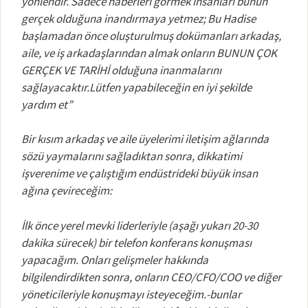
yönlendir. Sadece haberleri görmek insanları bunun
gerçek olduğuna inandırmaya yetmez; Bu Hadise
başlamadan önce oluşturulmuş dokümanları arkadaş,
aile, ve iş arkadaşlarından almak onların BUNUN ÇOK
GERÇEK VE TARİHİ olduğuna inanmalarını
sağlayacaktır.Lütfen yapabileceğin en iyi şekilde
yardım et”
Bir kısım arkadaş ve aile üyelerimi iletişim ağlarında
sözü yaymalarını sağladıktan sonra, dikkatimi
işverenime ve çalıştığım endüstrideki büyük insan
ağına çevireceğim:
İlk önce yerel mevki liderleriyle (aşağı yukarı 20-30
dakika sürecek) bir telefon konferans konuşması
yapacağım. Onları gelişmeler hakkında
bilgilendirdikten sonra, onların CEO/CFO/COO ve diğer
yöneticileriyle konuşmayı isteyeceğim.-bunlar