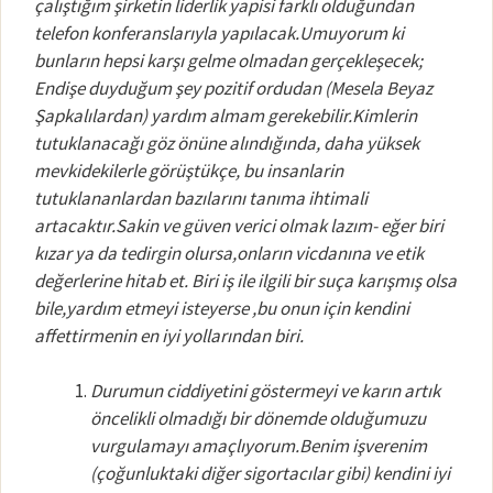
çalıştığım şirketin liderlik yapisi farklı olduğundan
telefon konferanslarıyla yapılacak.Umuyorum ki
bunların hepsi karşı gelme olmadan gerçekleşecek;
Endişe duyduğum şey pozitif ordudan (Mesela Beyaz
Şapkalılardan) yardım almam gerekebilir.Kimlerin
tutuklanacağı göz önüne alındığında, daha yüksek
mevkidekilerle görüştükçe, bu insanlarin
tutuklananlardan bazılarını tanıma ihtimali
artacaktır.Sakin ve güven verici olmak lazım- eğer biri
kızar ya da tedirgin olursa,onların vicdanına ve etik
değerlerine hitab et. Biri iş ile ilgili bir suça karışmış olsa
bile,yardım etmeyi isteyerse ,bu onun için kendini
affettirmenin en iyi yollarından biri.
Durumun ciddiyetini göstermeyi ve karın artık
öncelikli olmadığı bir dönemde olduğumuzu
vurgulamayı amaçlıyorum.Benim işverenim
(çoğunluktaki diğer sigortacılar gibi) kendini iyi