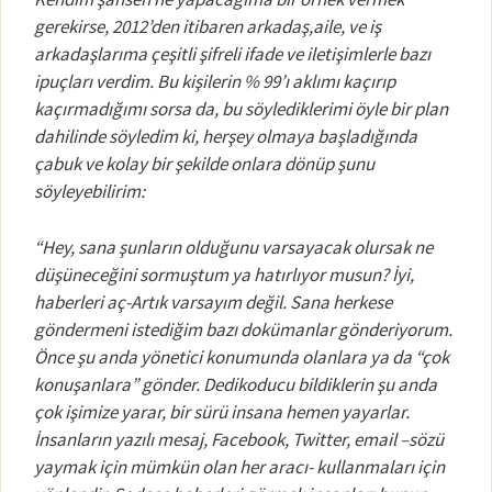
gerekirse, 2012’den itibaren arkadaş,aile, ve iş
arkadaşlarıma çeşitli şifreli ifade ve iletişimlerle bazı
ipuçları verdim. Bu kişilerin % 99’ı aklımı kaçırıp
kaçırmadığımı sorsa da, bu söylediklerimi öyle bir plan
dahilinde söyledim ki, herşey olmaya başladığında
çabuk ve kolay bir şekilde onlara dönüp şunu
söyleyebilirim:
“Hey, sana şunların olduğunu varsayacak olursak ne
düşüneceğini sormuştum ya hatırlıyor musun? İyi,
haberleri aç-Artık varsayım değil. Sana herkese
göndermeni istediğim bazı dokümanlar gönderiyorum.
Önce şu anda yönetici konumunda olanlara ya da “çok
konuşanlara” gönder. Dedikoducu bildiklerin şu anda
çok işimize yarar, bir sürü insana hemen yayarlar.
İnsanların yazılı mesaj, Facebook, Twitter, email –sözü
yaymak için mümkün olan her aracı- kullanmaları için