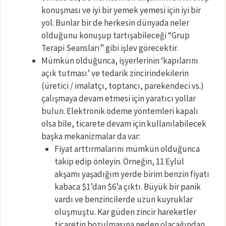
konuşması ve iyi bir yemek yemesi için iyi bir
yol. Bunlar bir de herkesin dünyada neler
olduğunu konuşup tartışabileceği “Grup
Terapi Seansları” gibi işlev görecektir.
Mümkün olduğunca, işyerlerinin ‘kapılarını
açık tutması’ ve tedarik zincirindekilerin
(üretici / imalatçı, toptancı, parekendeci vs.)
çalışmaya devam etmesi için yaratıcı yollar
bulun. Elektronik ödeme yöntemleri kapalı
olsa bile, ticarete devam için kullanılabilecek
başka mekanizmalar da var:
Fiyat arttırmalarını mümkün olduğunca
takip edip önleyin. Örneğin, 11 Eylül
akşamı yaşadığım yerde birim benzin fiyatı
kabaca $1’dan $6’a çıktı. Büyük bir panik
vardı ve benzincilerde uzun kuyruklar
oluşmuştu. Kar güden zincir hareketler
ticaretin bozulmasına neden olacağından