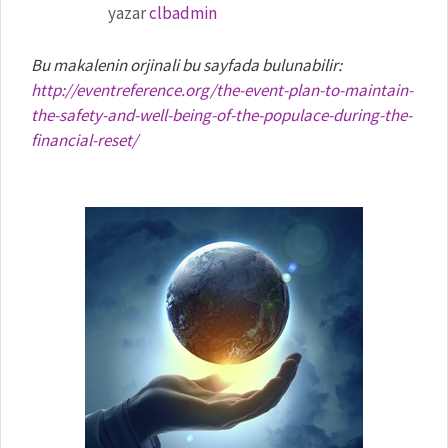
yazar
clbadmin
Bu makalenin orjinali bu sayfada bulunabilir:
http://eventreference.org/the-event-plan-to-maintain-
the-safety-and-well-being-of-the-populace-during-the-
financial-reset/